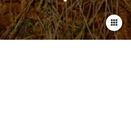
Impressum
Angaben gemäß § 5 TMG
ardelia - wildnis- und naturschule
Wildnischule Achim Opper
56075 Koblenz
Telefon: 0176-20247646
E-Mail: info@ardelia-wildnis.de
Bankverbindung
Achim Opper
IBAN:
BIC:
EU-Streitschlichtung