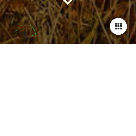
Wildnismentoring
Draußen sein...
...und sich in der Welt der wilden Natur zu bewegen hat seit
jeher eine hohe Bedeutung für unsere körperliche Gesundheit.
Das Einatmen der gefilterten Luft eines gesunden Waldes
befeuert unser Immunsystem und hilft nachhaltig gesund zu
bleiben. Wildnispädagogik bietet Menschen die Möglichkeit
dem freien Leben in der Natur zu begegnen und altes Wissen
unserer Vorfahren zu lernen. Alle "alten" Völker wussten, wie
sie im Einklang mit allen Lebewesen leben konnten, kannten
sich in vielerlei nützlichen Handwerkskünsten aus und waren in
Verbindung mit dem Netzwerk aller Dinge. Sie kannten sich
hervorragend mit den Wirkungen von Pflanzen aus, konnten die
Persönlichkeit von Tieren anhand ihrer Spuren entschlüsseln